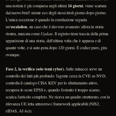
14 giorni
una notizia è già comparsa negli ultimi
, viene scartata
dal nuovo brief: niente eco degli stessi titoli giorno dopo giorno.
L'unica eccezione è quando la correlazione segnala
escalation
un'
, un caso che è davvero avanzato: allora la storia
rientra, marcata come
Update
. Il registro tiene traccia della prima
apparizione di una storia, dell'ultima volta che è apparsa e di
quante volte, e si auto-pota dopo 120 giorni. È codice puro, gira
ovunque.
Fase 2, la verifica (solo temi cyber).
Sulle minacce serve un
controllo dei fatti più profondo: l'agente cerca la CVE su NVD,
controlla il catalogo CISA KEV per lo sfruttamento attivo,
recupera lo score EPSS e, quando l'estratto è troppo scarno,
scarica l'articolo completo. Ne ricava un quadro strutturato, con la
rilevanza UE letta attraverso i framework applicabili (NIS2,
eIDAS, AI Act).