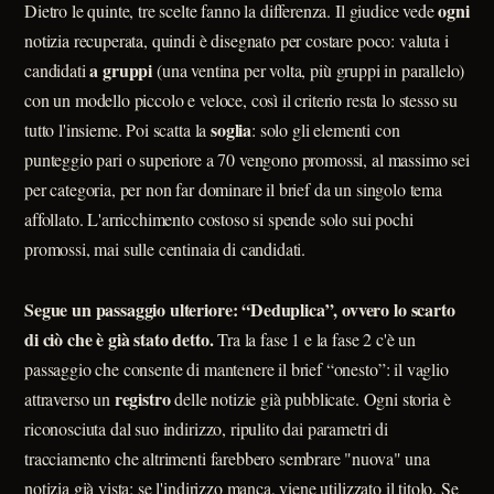
ogni
Dietro le quinte, tre scelte fanno la differenza. Il giudice vede
notizia recuperata, quindi è disegnato per costare poco: valuta i
a gruppi
candidati
(una ventina per volta, più gruppi in parallelo)
con un modello piccolo e veloce, così il criterio resta lo stesso su
soglia
tutto l'insieme. Poi scatta la
: solo gli elementi con
punteggio pari o superiore a 70 vengono promossi, al massimo sei
per categoria, per non far dominare il brief da un singolo tema
affollato. L'arricchimento costoso si spende solo sui pochi
promossi, mai sulle centinaia di candidati.
Segue un passaggio ulteriore: “Deduplica”, ovvero lo scarto
di ciò che è già stato detto.
Tra la fase 1 e la fase 2 c'è un
passaggio che consente di mantenere il brief “onesto”: il vaglio
registro
attraverso un
delle notizie già pubblicate. Ogni storia è
riconosciuta dal suo indirizzo, ripulito dai parametri di
tracciamento che altrimenti farebbero sembrare "nuova" una
notizia già vista; se l'indirizzo manca, viene utilizzato il titolo. Se