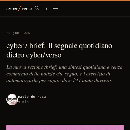
cyber
verso
◑
/
infrastructures
29 jun 2026
identity
cyber / brief: Il segnale quotidiano
dietro cyber/verso
currency
La nuova sezione /brief: una sintesi quotidiana e senza
policy
commento delle notizie che seguo, e l'esercizio di
automatizzarla per capire dove l'AI aiuta davvero.
ai
/
brief
paolo de rosa
9 min